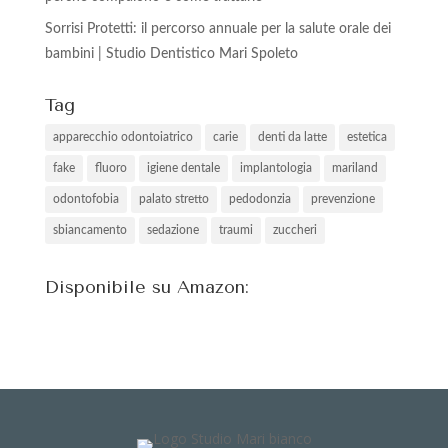
Sorrisi Protetti: il percorso annuale per la salute orale dei
bambini | Studio Dentistico Mari Spoleto
Tag
apparecchio odontoiatrico
carie
denti da latte
estetica
fake
fluoro
igiene dentale
implantologia
mariland
odontofobia
palato stretto
pedodonzia
prevenzione
sbiancamento
sedazione
traumi
zuccheri
Disponibile su Amazon: