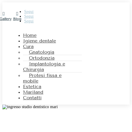
Segui


Segui
Gallery
Blog
Segui
Home
Igiene dentale
Cura
Gnatologia
Ortodonzia
Implantologia e
Chirurgia
Protesi fissa e
mobile
Estetica
Mariland
Contatti