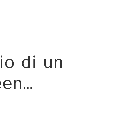
rio di un
een…