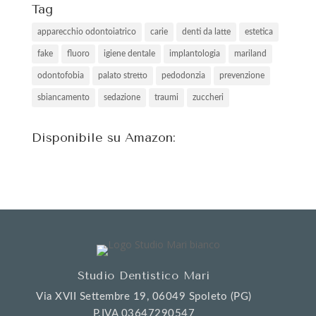
Tag
apparecchio odontoiatrico
carie
denti da latte
estetica
fake
fluoro
igiene dentale
implantologia
mariland
odontofobia
palato stretto
pedodonzia
prevenzione
sbiancamento
sedazione
traumi
zuccheri
Disponibile su Amazon:
Studio Dentistico Mari
Via XVII Settembre 19, 06049 Spoleto (PG)
P.IVA 03647290547