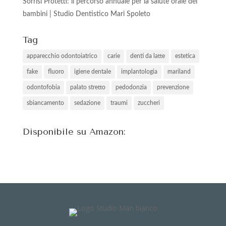
Sorrisi Protetti: il percorso annuale per la salute orale dei
bambini | Studio Dentistico Mari Spoleto
Tag
apparecchio odontoiatrico
carie
denti da latte
estetica
fake
fluoro
igiene dentale
implantologia
mariland
odontofobia
palato stretto
pedodonzia
prevenzione
sbiancamento
sedazione
traumi
zuccheri
Disponibile su Amazon: