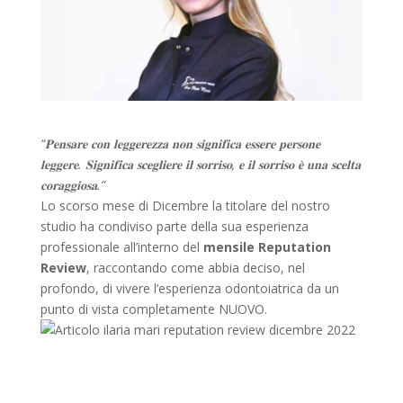
“𝐏𝐞𝐧𝐬𝐚𝐫𝐞 𝐜𝐨𝐧 𝐥𝐞𝐠𝐠𝐞𝐫𝐞𝐳𝐳𝐚 𝐧𝐨𝐧 𝐬𝐢𝐠𝐧𝐢𝐟𝐢𝐜𝐚 𝐞𝐬𝐬𝐞𝐫𝐞 𝐩𝐞𝐫𝐬𝐨𝐧𝐞
𝐥𝐞𝐠𝐠𝐞𝐫𝐞. 𝐒𝐢𝐠𝐧𝐢𝐟𝐢𝐜𝐚 𝐬𝐜𝐞𝐠𝐥𝐢𝐞𝐫𝐞 𝐢𝐥 𝐬𝐨𝐫𝐫𝐢𝐬𝐨, 𝐞 𝐢𝐥 𝐬𝐨𝐫𝐫𝐢𝐬𝐨 𝐞̀ 𝐮𝐧𝐚 𝐬𝐜𝐞𝐥𝐭𝐚
𝐜𝐨𝐫𝐚𝐠𝐠𝐢𝐨𝐬𝐚.”
Lo scorso mese di Dicembre la titolare del nostro
studio ha condiviso parte della sua esperienza
professionale all’interno del
mensile Reputation
Review
, raccontando come abbia deciso, nel
profondo, di vivere l’esperienza odontoiatrica da un
punto di vista completamente NUOVO.