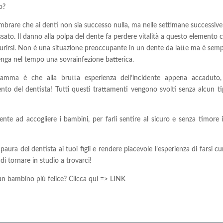
o?
mbrare che ai denti non sia successo nulla, ma nelle settimane successive
ato. Il danno alla polpa del dente fa perdere vitalità a questo elemento c
scurirsi. Non è una situazione preoccupante in un dente da latte ma è sem
rvenga nel tempo una sovrainfezione batterica.
amma è che alla brutta esperienza dell’incidente appena accaduto
o del dentista! Tutti questi trattamenti vengono svolti senza alcun ti
nte ad accogliere i bambini, per farli sentire al sicuro e senza timore 
ura del dentista ai tuoi figli e rendere piacevole l’esperienza di farsi cu
i tornare in studio a trovarci!
un bambino più felice? Clicca qui => LINK