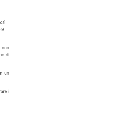
osì
pre
, non
po di
in un
rare i