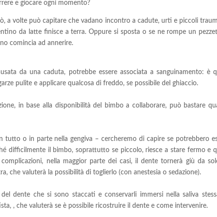
correre e giocare ogni momento?
però, a volte può capitare che vadano incontro a cadute, urti e piccoli tra
ntino da latte finisce a terra. Oppure si sposta o se ne rompe un pezzet
no comincia ad annerire.
causata da una caduta, potrebbe essere associata a sanguinamento: è q
rze pulite e applicare qualcosa di freddo, se possibile del ghiaccio.
ne, in base alla disponibilità del bimbo a collaborare, può bastare qu
 in tutto o in parte nella gengiva – cercheremo di capire se potrebbero es
rché difficilmente il bimbo, soprattutto se piccolo, riesce a stare fermo e 
 complicazioni, nella maggior parte dei casi, il dente tornerà giù da sol
, che valuterà la possibilità di toglierlo (con anestesia o sedazione).
el dente che si sono staccati e conservarli immersi nella saliva stess
ta, , che valuterà se è possibile ricostruire il dente e come intervenire.