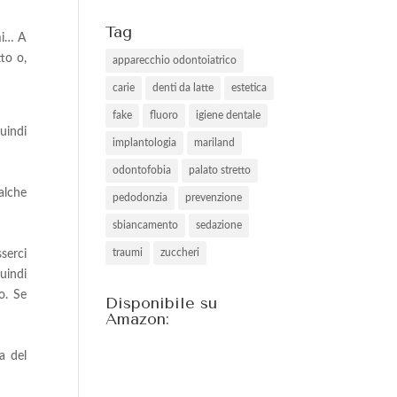
Tag
umi… A
to o,
apparecchio odontoiatrico
carie
denti da latte
estetica
fake
fluoro
igiene dentale
uindi
implantologia
mariland
odontofobia
palato stretto
alche
pedodonzia
prevenzione
sbiancamento
sedazione
traumi
zuccheri
serci
quindi
o. Se
Disponibile su
Amazon:
a del