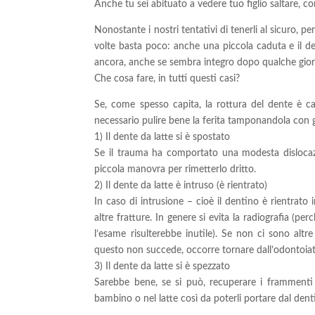
Anche tu sei abituato a vedere tuo figlio saltare, 
Nonostante i nostri tentativi di tenerli al sicuro, 
volte basta poco: anche una piccola caduta e il de
ancora, anche se sembra integro dopo qualche gior
Che cosa fare, in tutti questi casi?
Se, come spesso capita, la rottura del dente è 
necessario pulire bene la ferita tamponandola con ga
1) Il dente da latte si è spostato
Se il trauma ha comportato una modesta dislocazio
piccola manovra per rimetterlo dritto.
2) Il dente da latte è intruso (è rientrato)
In caso di intrusione – cioè il dentino è rientrato
altre fratture. In genere si evita la radiografia (pe
l’esame risulterebbe inutile). Se non ci sono altre
questo non succede, occorre tornare dall’odontoiatra
3) Il dente da latte si è spezzato
Sarebbe bene, se si può, recuperare i frammenti d
bambino o nel latte così da poterli portare dal dentis