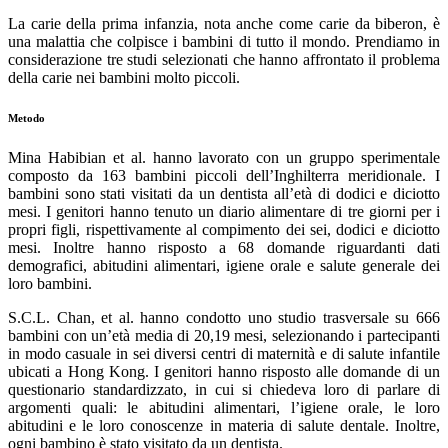
La carie della prima infanzia, nota anche come carie da biberon, è
una malattia che colpisce i bambini di tutto il mondo. Prendiamo in
considerazione tre studi selezionati che hanno affrontato il problema
della carie nei bambini molto piccoli.
Metodo
Mina Habibian et al. hanno lavorato con un gruppo sperimentale
composto da 163 bambini piccoli dell’Inghilterra meridionale. I
bambini sono stati visitati da un dentista all’età di dodici e diciotto
mesi. I genitori hanno tenuto un diario alimentare di tre giorni per i
propri figli, rispettivamente al compimento dei sei, dodici e diciotto
mesi. Inoltre hanno risposto a 68 domande riguardanti dati
demografici, abitudini alimentari, igiene orale e salute generale dei
loro bambini.
S.C.L. Chan, et al. hanno condotto uno studio trasversale su 666
bambini con un’età media di 20,19 mesi, selezionando i partecipanti
in modo casuale in sei diversi centri di maternità e di salute infantile
ubicati a Hong Kong. I genitori hanno risposto alle domande di un
questionario standardizzato, in cui si chiedeva loro di parlare di
argomenti quali: le abitudini alimentari, l’igiene orale, le loro
abitudini e le loro conoscenze in materia di salute dentale. Inoltre,
ogni bambino è stato visitato da un dentista.