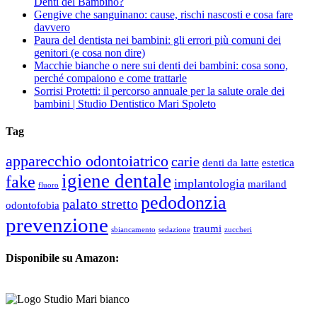
Denti del Bambino?
Gengive che sanguinano: cause, rischi nascosti e cosa fare
davvero
Paura del dentista nei bambini: gli errori più comuni dei
genitori (e cosa non dire)
Macchie bianche o nere sui denti dei bambini: cosa sono,
perché compaiono e come trattarle
Sorrisi Protetti: il percorso annuale per la salute orale dei
bambini | Studio Dentistico Mari Spoleto
Tag
apparecchio odontoiatrico
carie
denti da latte
estetica
igiene dentale
fake
implantologia
mariland
fluoro
pedodonzia
palato stretto
odontofobia
prevenzione
traumi
sbiancamento
sedazione
zuccheri
Disponibile su Amazon: