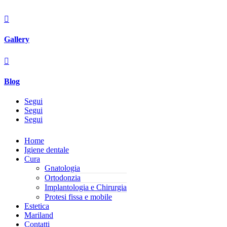

Gallery

Blog
Segui
Segui
Segui
Home
Igiene dentale
Cura
Gnatologia
Ortodonzia
Implantologia e Chirurgia
Protesi fissa e mobile
Estetica
Mariland
Contatti