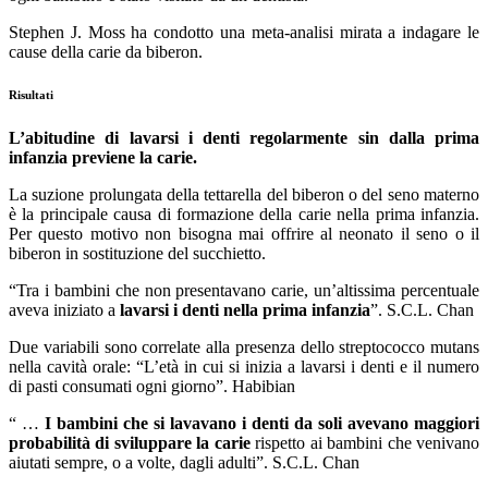
Stephen J. Moss ha condotto una meta-analisi mirata a indagare le
cause della carie da biberon.
Risultati
L’abitudine di lavarsi i denti regolarmente sin dalla prima
infanzia previene la carie.
La suzione prolungata della tettarella del biberon o del seno materno
è la principale causa di formazione della carie nella prima infanzia.
Per questo motivo non bisogna mai offrire al neonato il seno o il
biberon in sostituzione del succhietto.
“Tra i bambini che non presentavano carie, un’altissima percentuale
aveva iniziato a
lavarsi i denti nella prima infanzia
”. S.C.L. Chan
Due variabili sono correlate alla presenza dello streptococco mutans
nella cavità orale: “L’età in cui si inizia a lavarsi i denti e il numero
di pasti consumati ogni giorno”. Habibian
“ …
I bambini che si lavavano i denti da soli avevano maggiori
probabilità di sviluppare la carie
rispetto ai bambini che venivano
aiutati sempre, o a volte, dagli adulti”. S.C.L. Chan