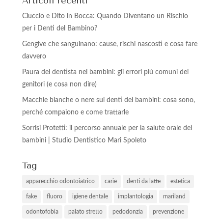
Articoli recenti
Ciuccio e Dito in Bocca: Quando Diventano un Rischio
per i Denti del Bambino?
Gengive che sanguinano: cause, rischi nascosti e cosa fare
davvero
Paura del dentista nei bambini: gli errori più comuni dei
genitori (e cosa non dire)
Macchie bianche o nere sui denti dei bambini: cosa sono,
perché compaiono e come trattarle
Sorrisi Protetti: il percorso annuale per la salute orale dei
bambini | Studio Dentistico Mari Spoleto
Tag
apparecchio odontoiatrico
carie
denti da latte
estetica
fake
fluoro
igiene dentale
implantologia
mariland
odontofobia
palato stretto
pedodonzia
prevenzione